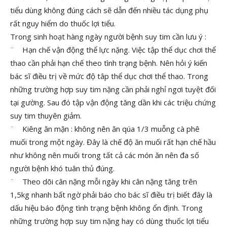
tiểu dùng không đúng cách sẽ dẫn đến nhiều tác dụng phụ
rất nguy hiểm do thuốc lợi tiểu.
Trong sinh hoạt hàng ngày người bệnh suy tim cần lưu ý :
¨ Hạn chế vận động thể lực nặng. Việc tập thể dục chơi thể
thao cần phải hạn chế theo tình trạng bệnh. Nên hỏi ý kiến
bác sĩ điều trị về mức độ tâp thể dục chơi thể thao. Trong
những trường hợp suy tim nặng cần phải nghỉ ngơi tuyệt đối
tại gường. Sau đó tập vận động tăng dần khi các triệu chứng
suy tim thuyên giảm.
¨ Kiêng ăn mặn : không nên ăn qúa 1/3 muỗng cà phê
muối trong một ngày. Đây là chế độ ăn muối rất hạn chế hầu
như không nên muối trong tất cả các món ăn nên đa số
người bệnh khó tuân thủ đúng.
¨ Theo dõi cân nặng mỗi ngày khi cân nặng tăng trên
1,5kg nhanh bất ngờ phải báo cho bác sĩ điều trị biết đây là
dấu hiệu báo động tình trạng bệnh không ổn định. Trong
những trường hợp suy tim nặng hay có dùng thuốc lợi tiểu