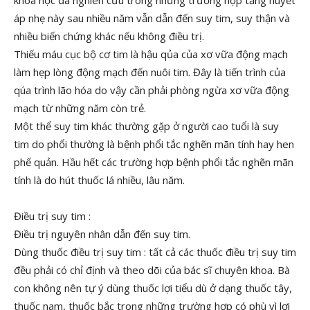
khoa học đã nghiên cưú trong những trường hợp tăng huyết
áp nhẹ này sau nhiều năm vẫn dẫn đến suy tim, suy thận và
nhiều biến chứng khác nếu không điều trị.
Thiếu máu cục bộ cơ tim là hậu qủa của xơ vữa động mạch
làm hẹp lòng động mạch đến nuôi tim. Đây là tiến trình của
qúa trình lão hóa do vậy cần phải phòng ngừa xơ vữa động
mạch từ những năm còn trẻ.
Một thể suy tim khác thường gặp ở người cao tuổi là suy
tim do phổi thường là bệnh phổi tắc nghẽn mãn tính hay hen
phế quản. Hầu hết các trường hợp bệnh phổi tắc nghẽn mãn
tính là do hút thuốc lá nhiều, lâu năm.
Điều trị suy tim :
Điều trị nguyên nhân dẫn đến suy tim.
Dùng thuốc điều trị suy tim : tất cả các thuốc điều trị suy tim
đều phải có chỉ định và theo dõi của bác sĩ chuyên khoa. Bà
con không nên tự ý dùng thuốc lợi tiểu dù ở dạng thuốc tây,
thuốc nam, thuốc bắc trong những trường hợp có phù vì lợi