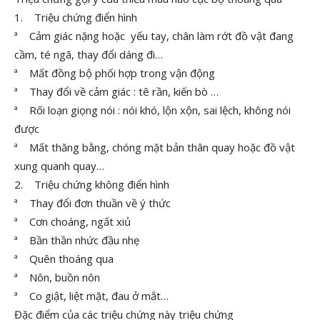
1. Triệu chứng điển hình
ª Cảm giác nặng hoặc yếu tay, chân làm rớt đồ vật đang
cầm, té ngã, thay đổi dáng đi…
ª Mất đồng bộ phối hợp trong vận động
ª Thay đổi về cảm giác : tê rần, kiến bò …
ª Rối loạn giọng nói : nói khó, lộn xộn, sai lệch, không nói
được
ª Mất thăng bằng, chóng mặt bản thân quay hoặc đồ vật
xung quanh quay…
2. Triệu chứng không điển hình
ª Thay đổi đơn thuần về ý thức
ª Cơn choáng, ngất xiủ
ª Bần thần nhức đầu nhẹ
ª Quên thoáng qua
ª Nôn, buồn nôn
ª Co giật, liệt mặt, đau ở mắt…
Đặc điểm của các triệu chứng này triệu chứng