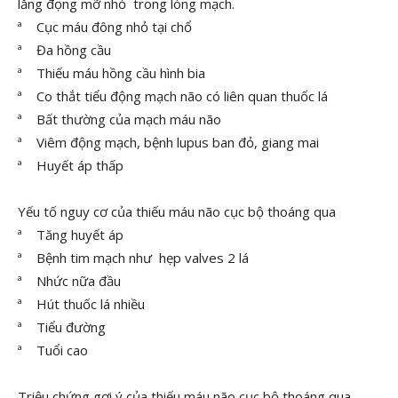
lắng đọng mỡ nhỏ trong lòng mạch.
ª Cục máu đông nhỏ tại chổ
ª Đa hồng cầu
ª Thiếu máu hồng cầu hình bia
ª Co thắt tiểu động mạch não có liên quan thuốc lá
ª Bất thường của mạch máu não
ª Viêm động mạch, bệnh lupus ban đỏ, giang mai
ª Huyết áp thấp
Yếu tố nguy cơ của thiếu máu não cục bộ thoáng qua
ª Tăng huyết áp
ª Bệnh tim mạch như hẹp valves 2 lá
ª Nhức nữa đầu
ª Hút thuốc lá nhiều
ª Tiểu đường
ª Tuổi cao
Triệu chứng gợi ý của thiếu máu não cục bộ thoáng qua